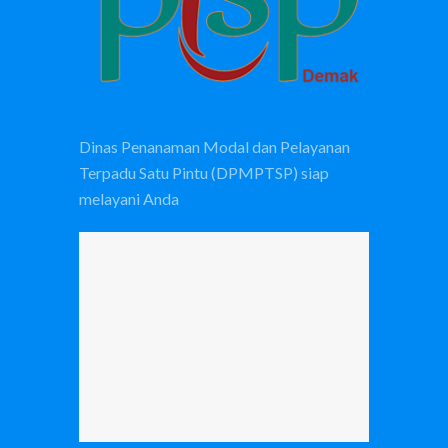
Dinas Penanaman Modal dan Pelayanan
Terpadu Satu Pintu (DPMPTSP) siap
melayani Anda