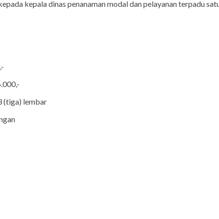
 kepada kepala dinas penanaman modal dan pelayanan terpadu sa
,-
.000,-
 (tiga) lembar
angan