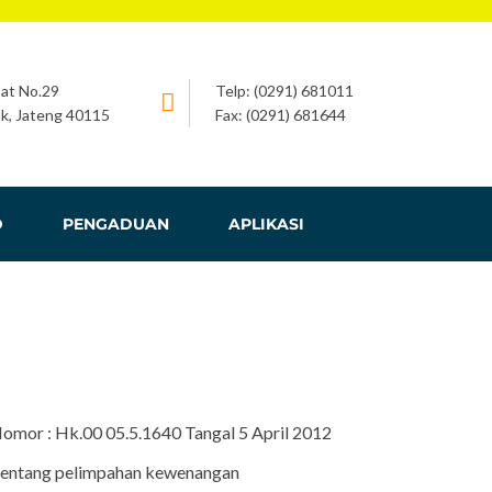
bat No.29
Telp: (0291) 681011
k, Jateng 40115
Fax: (0291) 681644
D
PENGADUAN
APLIKASI
omor : Hk.00 05.5.1640 Tangal 5 April 2012
 tentang pelimpahan kewenangan