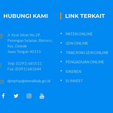
HUBUNGI KAMI
LINK TERKAIT
PATEN ONLINE
Jl. Kyai Jebat No.29,
Petengan Selatan, Bintoro,
IZIN ONLINE
Kec. Demak
Jawa Tengah 40115
TRACKING IZIN ONLINE
PENGADUAN ONLINE
Telp: (0291) 681011
Fax: (0291) 681644
SIKEREN
dpmptsp@demakkab.go.id
SI INVEST