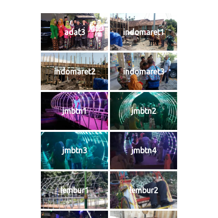
adat3
indomaret1
indomaret2
indomaret3
jmbtn1
jmbtn2
jmbtn3
jmbtn4
lembur1
lembur2