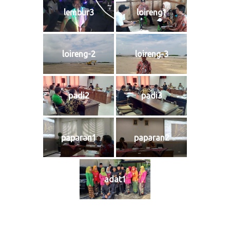
lembur3
loireng1
loireng-2
loireng-3
padi2
padi3
paparan1
paparan2
adat1