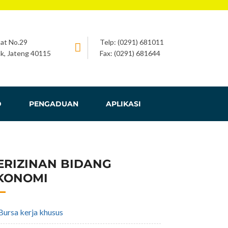
bat No.29
Telp: (0291) 681011
k, Jateng 40115
Fax: (0291) 681644
D
PENGADUAN
APLIKASI
ERIZINAN BIDANG
KONOMI
bursa kerja khusus