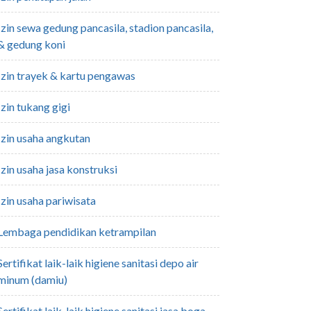
pancasila,
& gedung koni
izin trayek & kartu pengawas
izin tukang gigi
izin usaha angkutan
izin usaha jasa konstruksi
izin usaha pariwisata
lembaga pendidikan ketrampilan
giene sanitasi depo air
minum (damiu)
sertifikat laik-laik higiene sanitasi jasa boga