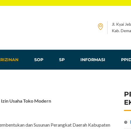
Jl. Kyai Je
Kab. Dema
RIZINAN
SOP
SP
INFORMASI
PPI
P
n Izin Usaha Toko Modern
E
 Pembentukan dan Susunan Perangkat Daerah Kabupaten