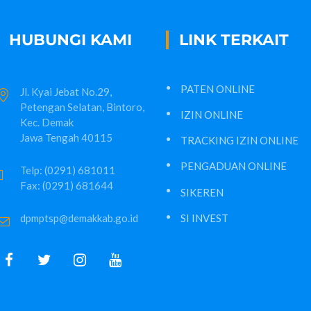
HUBUNGI KAMI
LINK TERKAIT
PATEN ONLINE
Jl. Kyai Jebat No.29,
Petengan Selatan, Bintoro,
IZIN ONLINE
Kec. Demak
Jawa Tengah 40115
TRACKING IZIN ONLINE
PENGADUAN ONLINE
Telp: (0291) 681011
Fax: (0291) 681644
SIKEREN
dpmptsp@demakkab.go.id
SI INVEST