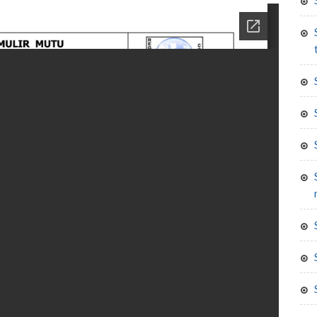
sertifikat produksi 
surat izin praktek ahli