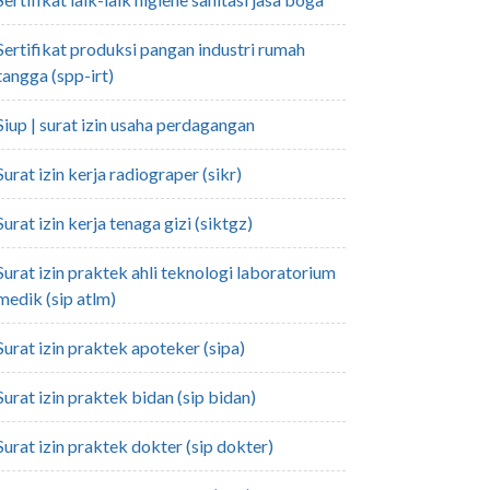
pangan industri rumah
tangga (spp-irt)
siup | surat izin usaha perdagangan
surat izin kerja radiograper (sikr)
surat izin kerja tenaga gizi (siktgz)
 teknologi laboratorium
medik (sip atlm)
surat izin praktek apoteker (sipa)
surat izin praktek bidan (sip bidan)
surat izin praktek dokter (sip dokter)