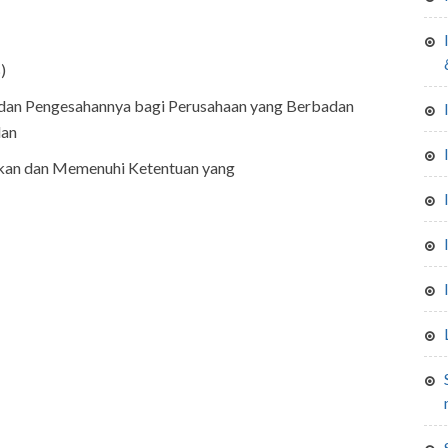
izin sewa gedung pancasila, stadion 
)
 dan Pengesahannya bagi Perusahaan yang Berbadan
dan
kan dan Memenuhi Ketentuan yang
sertifikat laik-laik hi