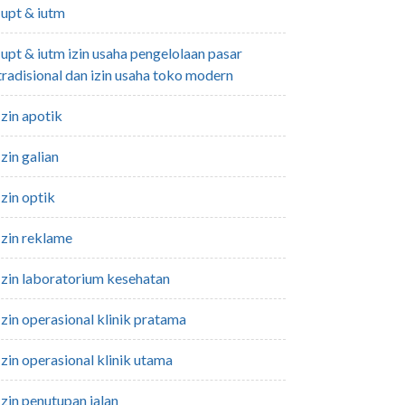
iupt & iutm
an pasar
tradisional dan izin usaha toko modern
izin apotik
izin galian
izin optik
izin reklame
izin laboratorium kesehatan
izin operasional klinik pratama
izin operasional klinik utama
izin penutupan jalan