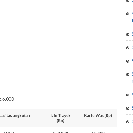
sertifikat produksi 
surat izin praktek ahli
p.6.000
asitas angkutan
Izin Trayek
Kartu Was (Rp)
(Rp)