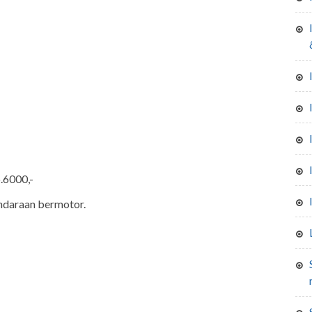
izin sewa gedung pancasila, stadion 
.6000,-
ndaraan bermotor.
sertifikat laik-laik hi