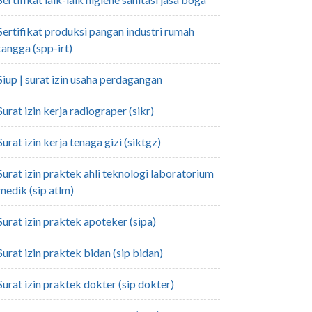
pangan industri rumah
tangga (spp-irt)
siup | surat izin usaha perdagangan
surat izin kerja radiograper (sikr)
surat izin kerja tenaga gizi (siktgz)
 teknologi laboratorium
medik (sip atlm)
surat izin praktek apoteker (sipa)
surat izin praktek bidan (sip bidan)
surat izin praktek dokter (sip dokter)