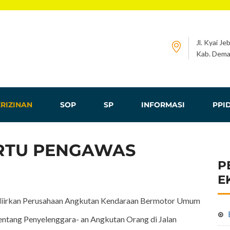
Jl. Kyai Je
Kab. Dema
RIZINAN
SOP
SP
INFORMASI
PPI
ARTU PENGAWAS
P
E
ndiirkan Perusahaan Angkutan Kendaraan Bermotor Umum
tang Penyelenggara- an Angkutan Orang di Jalan