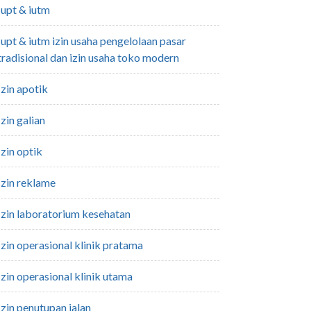
iupt & iutm
an pasar
tradisional dan izin usaha toko modern
izin apotik
izin galian
izin optik
izin reklame
izin laboratorium kesehatan
izin operasional klinik pratama
izin operasional klinik utama
izin penutupan jalan