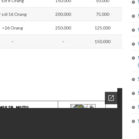
s/d 8 Orang
150.000
50.000
9 s/d 16 Orang
200.000
75.000
>26 Orang
250.000
125.000
–
–
150.000
surat izin praktek ten