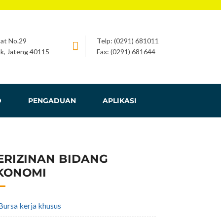
bat No.29
Telp: (0291) 681011
k, Jateng 40115
Fax: (0291) 681644
D
PENGADUAN
APLIKASI
ERIZINAN BIDANG
KONOMI
bursa kerja khusus