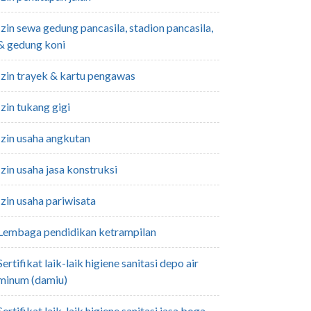
pancasila,
& gedung koni
izin trayek & kartu pengawas
izin tukang gigi
izin usaha angkutan
izin usaha jasa konstruksi
izin usaha pariwisata
lembaga pendidikan ketrampilan
giene sanitasi depo air
minum (damiu)
sertifikat laik-laik higiene sanitasi jasa boga